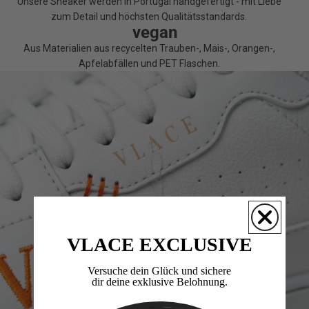
Unsere Sneaker werden in Portugal handgefertigt - mit Liebe
zum Detail und höchsten Qualitätsstandards.
vegan
Aus Materialien aus recycelten Trauben-, Mais-, Orangen-,
Apfelabfällen und PET Flaschen.
VLACE EXCLUSIVE
Versuche dein Glück und sichere
dir deine exklusive Belohnung.​