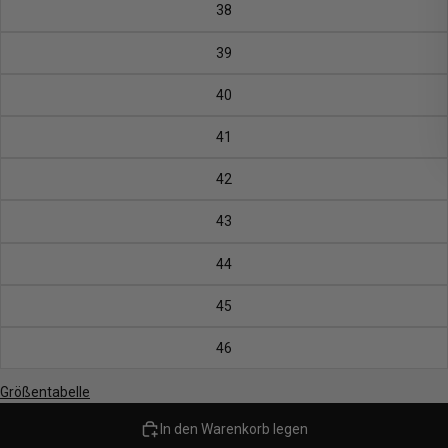
38
39
40
41
42
43
44
45
46
Größentabelle
In den Warenkorb legen