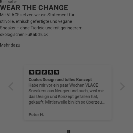
Bestseller
WEAR THE CHANGE
Mit VLACE setzen wir ein Statement für
stilvolle, ethisch gefertigte und vegane
Sneaker – ohne Tierleid und mit geringerem
ökologischen Fußabdruck.
Mehr dazu
Cooles Design und tolles Konzept
VL
Habe mir vor ein paar Wochen VLACE
Sneakers aus Neugier und auch, weil mir
e
das Design und Konzept gefallen hat,
gekauft. Mittlerweile bin ich so überzeugt,
dass ich gerade das nächste Paar bestellt
t
habe.
Peter H.
Si