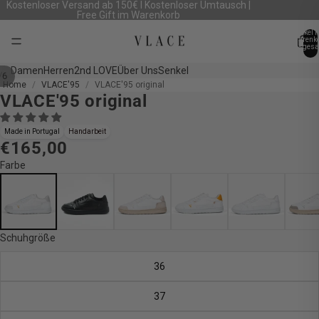
Kostenloser Versand ab 150€ I Kostenloser Umtausch |
Free Gift im Warenkorb
Artikel 
Warenk
insgesa
0
Damen
Herren
2nd LOVE
Über Uns
Senkel
/
6
Home
VLACE'95
VLACE'95 original
VLACE'95 original
Bild
Bild
Bild
Bild
Bild
Bild
im
im
im
im
im
im
Vollbildmodus
Vollbildmodus
Vollbildmodus
Vollbildmodus
Vollbildmodus
Vollbildmodus
Made in Portugal
Handarbeit
€165,00
öffnen
öffnen
öffnen
öffnen
öffnen
öffnen
Farbe
Schuhgröße
36
37