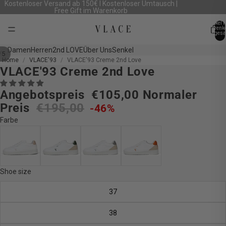
Kostenloser Versand ab 150€ I Kostenloser Umtausch |
Free Gift im Warenkorb
Artikel 
Warenk
insgesa
0
Damen
Herren
2nd LOVE
Über Uns
Senkel
/
5
Home
VLACE'93
VLACE'93 Creme 2nd Love
VLACE'93 Creme 2nd Love
Bild
Bild
Bild
Bild
Bild
im
im
im
im
im
Angebotspreis
€105,00
Normaler
Vollbildmodus
Vollbildmodus
Vollbildmodus
Vollbildmodus
Vollbildmodus
öffnen
öffnen
öffnen
öffnen
öffnen
Preis
€195,00
-46%
Farbe
Shoe size
37
38