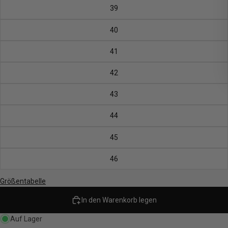
39
40
41
42
43
44
45
46
Größentabelle
In den Warenkorb legen
Auf Lager