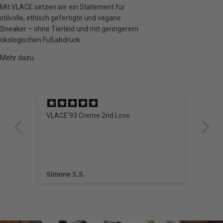
Mit VLACE setzen wir ein Statement für
stilvolle, ethisch gefertigte und vegane
Sneaker – ohne Tierleid und mit geringerem
ökologischen Fußabdruck.
Mehr dazu
VLACE'93 Creme 2nd Love
Sc
Seh
ir
Neu
Ver
ugt,
Som
ellt
dic
Her
Simone S.S.
Joc