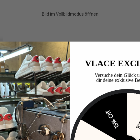
Bild im Vollbildmodus öffnen
VLACE EXC
Versuche dein Glück u
dir deine exklusive Be
15% Off
10