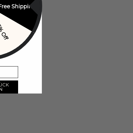
Free Shipping
% Off
ÜCK
N