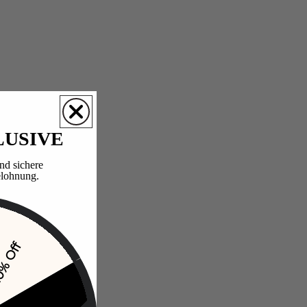
LUSIVE
nd sichere
lohnung.​
% Off