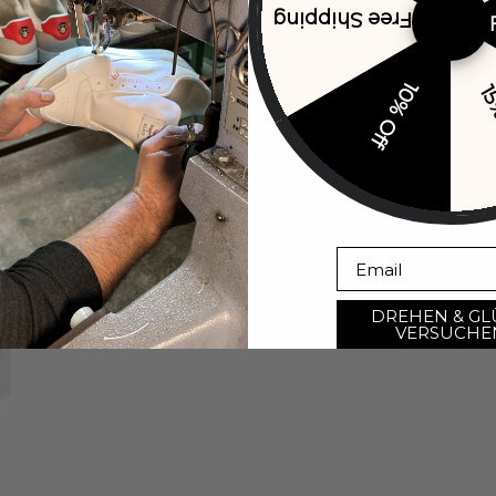
Free Shipping
10% Off
15
Bild im Vollbildmodus öffnen
Email
DREHEN & GL
VERSUCHE