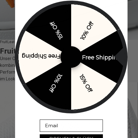
15% Off
10% Off
FruitLeather Blend
FruitLeather Blend
Free Shipping
Free Shipping
Unser Obermaterial auf Obstbasis
kombiniert Natürlichkeit mit Premium-
Performance. Robust, weich und einzigartig
10% Off
15% Off
im Look & Feel.
Email