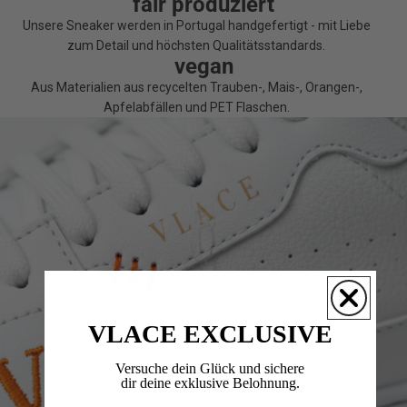
fair produziert
Unsere Sneaker werden in Portugal handgefertigt - mit Liebe
zum Detail und höchsten Qualitätsstandards.
vegan
Aus Materialien aus recycelten Trauben-, Mais-, Orangen-,
Apfelabfällen und PET Flaschen.
VLACE EXCLUSIVE
Versuche dein Glück und sichere
dir deine exklusive Belohnung.​