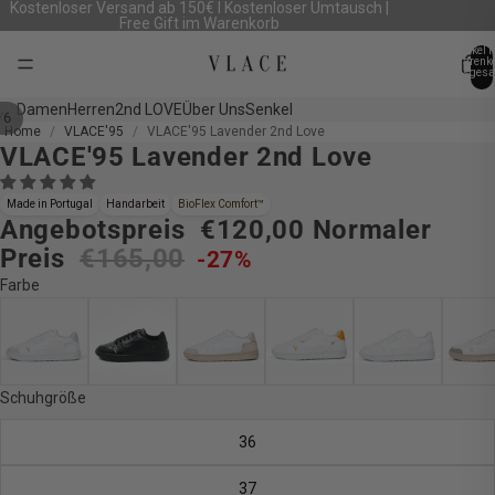
Kostenloser Versand ab 150€ I Kostenloser Umtausch |
Free Gift im Warenkorb
Artikel 
Warenk
insgesa
0
Damen
Herren
2nd LOVE
Über Uns
Senkel
/
6
Home
VLACE'95
VLACE'95 Lavender 2nd Love
VLACE'95 Lavender 2nd Love
Bild
Bild
Bild
Bild
Bild
Bild
im
im
im
im
im
im
Vollbildmodus
Vollbildmodus
Vollbildmodus
Vollbildmodus
Vollbildmodus
Vollbildmodus
Made in Portugal
Handarbeit
BioFlex Comfort™
Angebotspreis
€120,00
Normaler
öffnen
öffnen
öffnen
öffnen
öffnen
öffnen
Preis
€165,00
-27%
Farbe
Schuhgröße
36
37