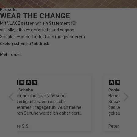
Bestseller
WEAR THE CHANGE
Mit VLACE setzen wir ein Statement für
stilvolle, ethisch gefertigte und vegane
Sneaker – ohne Tierleid und mit geringerem
ökologischen Fußabdruck.
Mehr dazu
Cooles Design und tolles Konzept
VL
Habe mir vor ein paar Wochen VLACE
Sneakers aus Neugier und auch, weil mir
e
das Design und Konzept gefallen hat,
gekauft. Mittlerweile bin ich so überzeugt,
dass ich gerade das nächste Paar bestellt
t
habe.
Peter H.
Si