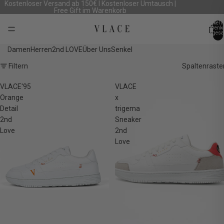
Kostenloser Versand ab 150€ I Kostenloser Umtausch |
Free Gift im Warenkorb
Artikel 
Warenk
insgesa
0
Damen
Herren
2nd LOVE
Über Uns
Senkel
Filtern
Spaltenraste
VLACE'95
VLACE
Orange
x
Detail
trigema
2nd
Sneaker
Love
2nd
Love