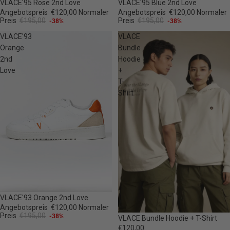
-38%
-38%
VLACE'95 Rose 2nd Love
VLACE'95 Blue 2nd Love
Angebotspreis
€120,00
Normaler
Angebotspreis
€120,00
Normaler
Preis
€195,00
Preis
€195,00
-38%
-38%
VLACE'93
VLACE
Orange
Bundle
2nd
Hoodie
Love
+
T-
Shirt
-38%
VLACE'93 Orange 2nd Love
Angebotspreis
€120,00
Normaler
Preis
€195,00
-38%
VLACE Bundle Hoodie + T-Shirt
€120,00