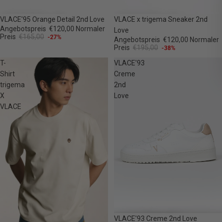
-27%
-38%
VLACE'95 Orange Detail 2nd Love
VLACE x trigema Sneaker 2nd
Angebotspreis
€120,00
Normaler
Love
Preis
€165,00
-27%
Angebotspreis
€120,00
Normaler
Preis
€195,00
-38%
T-
VLACE'93
Shirt
Creme
trigema
2nd
X
Love
VLACE
-38%
VLACE'93 Creme 2nd Love