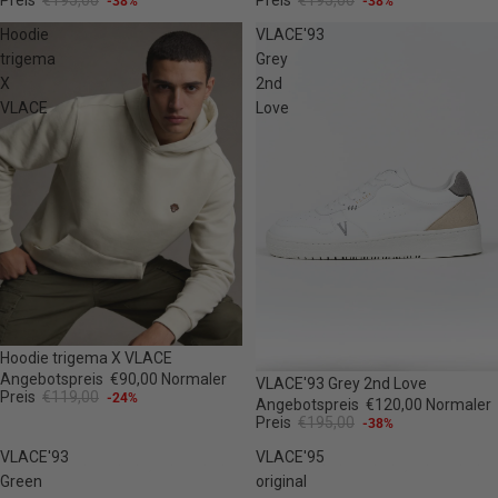
Preis
€195,00
Preis
€195,00
-38%
-38%
Hoodie
VLACE'93
trigema
Grey
X
2nd
VLACE
Love
-24%
Hoodie trigema X VLACE
Angebotspreis
€90,00
Normaler
-38%
VLACE'93 Grey 2nd Love
Preis
€119,00
-24%
Angebotspreis
€120,00
Normaler
Preis
€195,00
-38%
VLACE'93
VLACE'95
Green
original