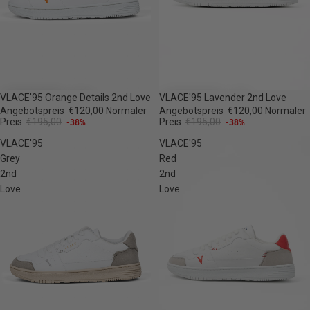
-38%
-38%
VLACE'95 Orange Details 2nd Love
VLACE'95 Lavender 2nd Love
Angebotspreis
€120,00
Normaler
Angebotspreis
€120,00
Normaler
Preis
€195,00
Preis
€195,00
-38%
-38%
VLACE'95
VLACE'95
Grey
Red
2nd
2nd
Love
Love