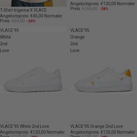
Angebotspreis
€120,00
Normaler
Preis
€195,00
-38%
-24%
T-Shirt trigema X VLACE
Angebotspreis
€45,00
Normaler
Preis
€59,00
-24%
VLACE'95
VLACE'95
White
Orange
2nd
2nd
Love
Love
-38%
-38%
VLACE'95 White 2nd Love
VLACE'95 Orange 2nd Love
Angebotspreis
€120,00
Normaler
Angebotspreis
€120,00
Normaler