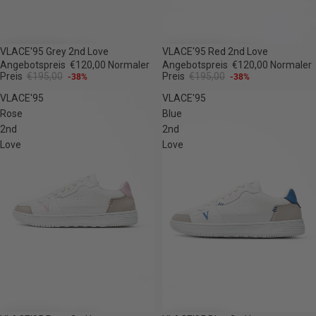
-38%
-38%
VLACE'95 Grey 2nd Love
VLACE'95 Red 2nd Love
Angebotspreis
€120,00
Normaler
Angebotspreis
€120,00
Normaler
Preis
€195,00
Preis
€195,00
-38%
-38%
VLACE'95
VLACE'95
Rose
Blue
2nd
2nd
Love
Love