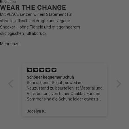
Bestseller
WEAR THE CHANGE
Mit VLACE setzen wir ein Statement für
stilvolle, ethisch gefertigte und vegane
Sneaker – ohne Tierleid und mit geringerem
ökologischen Fußabdruck.
Mehr dazu
Schöner bequemer Schuh
Su
Sehr schöner Schuh, soweit im
Ich
Neuzustand zu beurteilen ist Material und
Sne
Verarbeitung von hoher Qualität. Für den
pro
Sommer sind die Schuhe leider etwas zu
pas
dick gefüttert, ideal also für Frühjahr oder
und
Herbst.
Es 
Jocelyn K.
Cor
Er 
Out
ich