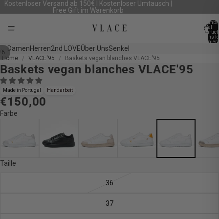
Kostenloser Versand ab 150€ I Kostenloser Umtausch |
Free Gift im Warenkorb
Nombr
total
d’artic
dans le
panier:
Damen
Herren
2nd LOVE
Über Uns
Senkel
/
6
Home
VLACE'95
Baskets vegan blanches VLACE'95
Baskets vegan blanches VLACE'95
Ouvrir
Ouvrir
Ouvrir
Ouvrir
Ouvrir
Ouvrir
l’image
l’image
l’image
l’image
l’image
l’image
en
en
en
en
en
en
Made in Portugal
Handarbeit
€150,00
plein
plein
plein
plein
plein
plein
écran
écran
écran
écran
écran
écran
Farbe
Taille
36
37