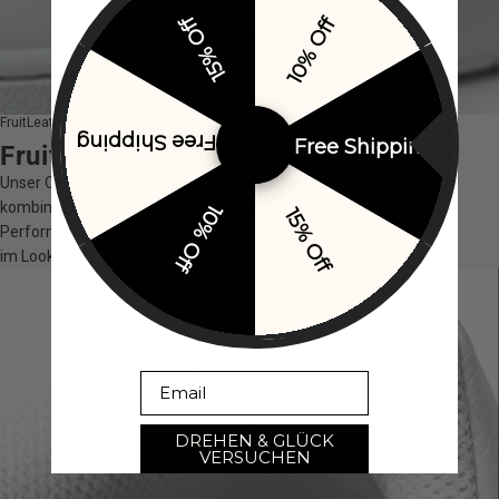
15% Off
10% Off
FruitLeather Blend
Free Shipping
Free Shipping
FruitLeather Blend
Unser Obermaterial auf Obstbasis
kombiniert Natürlichkeit mit Premium-
10% Off
15% Off
Performance. Robust, weich und einzigartig
im Look & Feel.
Email
DREHEN & GLÜCK
VERSUCHEN