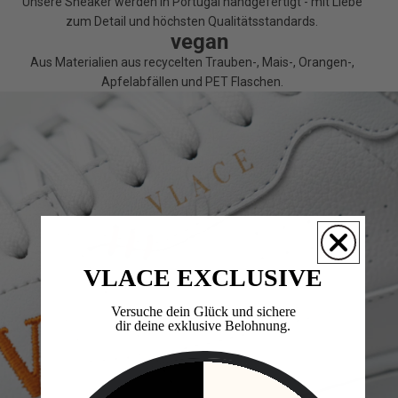
Unsere Sneaker werden in Portugal handgefertigt - mit Liebe
zum Detail und höchsten Qualitätsstandards.
vegan
Aus Materialien aus recycelten Trauben-, Mais-, Orangen-,
Apfelabfällen und PET Flaschen.
VLACE EXCLUSIVE
Versuche dein Glück und sichere
dir deine exklusive Belohnung.​