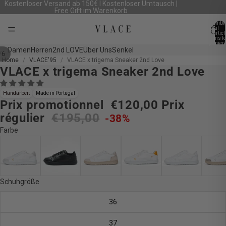
Kostenloser Versand ab 150€ I Kostenloser Umtausch |
Free Gift im Warenkorb
Nombr
total
d’artic
dans le
panier:
Damen
Herren
2nd LOVE
Über Uns
Senkel
/
6
Home
VLACE'95
VLACE x trigema Sneaker 2nd Love
VLACE x trigema Sneaker 2nd Love
Ouvrir
Ouvrir
Ouvrir
Ouvrir
Ouvrir
Ouvrir
l’image
l’image
l’image
l’image
l’image
l’image
en
en
en
en
en
en
Handarbeit
Made in Portugal
Prix promotionnel
€120,00
Prix
plein
plein
plein
plein
plein
plein
écran
écran
écran
écran
écran
écran
régulier
€195,00
-38%
Farbe
Schuhgröße
36
37