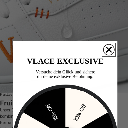
VLACE EXCLUSIVE
Versuche dein Glück und sichere
dir deine exklusive Belohnung.​
FruitLeather Blend
FruitLeather Blend
15% Off
10% Off
Unser Obermaterial auf Obstbasis
kombiniert Natürlichkeit mit Premium-
Performance. Robust, weich und einzigartig