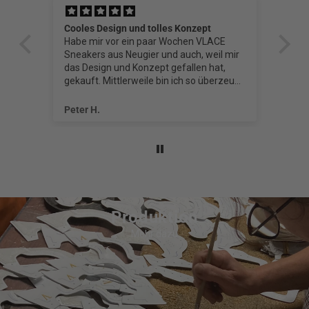
Cooles Design und tolles Konzept
VL
Habe mir vor ein paar Wochen VLACE
Sneakers aus Neugier und auch, weil mir
e
das Design und Konzept gefallen hat,
gekauft. Mittlerweile bin ich so überzeugt,
dass ich gerade das nächste Paar bestellt
t
habe.
Peter H.
Si
Produktion
Mehr dazu