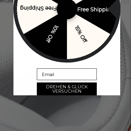
im Look & Feel.
Free Shipping
Free Shipping
10% Off
15% Off
Email
DREHEN & GLÜCK
VERSUCHEN