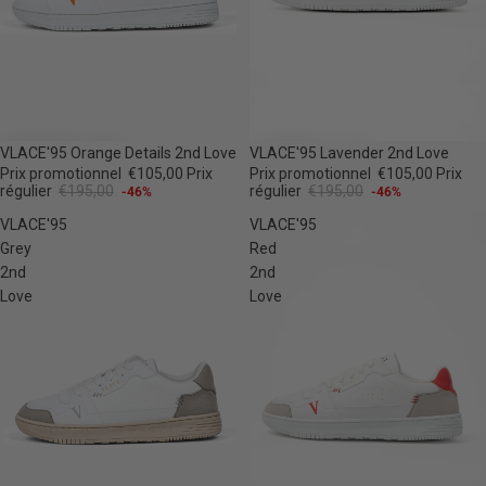
-46%
-46%
VLACE'95 Orange Details 2nd Love
VLACE'95 Lavender 2nd Love
Prix promotionnel
€105,00
Prix
Prix promotionnel
€105,00
Prix
régulier
€195,00
régulier
€195,00
-46%
-46%
VLACE'95
VLACE'95
Grey
Red
2nd
2nd
Love
Love