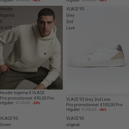
régulier
€195,00
régulier
€195,00
-46%
-46%
Hoodie
VLACE'93
trigema
Grey
X
2nd
VLACE
Love
-24%
Hoodie trigema X VLACE
Prix promotionnel
€90,00
Prix
-46%
VLACE'93 Grey 2nd Love
régulier
€119,00
-24%
Prix promotionnel
€105,00
Prix
régulier
€195,00
-46%
VLACE'93
VLACE'95
Green
original