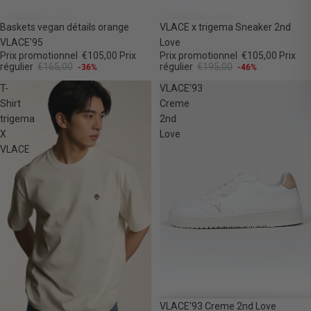
-36%
-46%
Baskets vegan détails orange
VLACE x trigema Sneaker 2nd
VLACE'95
Love
Prix promotionnel
€105,00
Prix
Prix promotionnel
€105,00
Prix
régulier
€165,00
régulier
€195,00
-36%
-46%
T-
VLACE'93
Shirt
Creme
trigema
2nd
X
Love
VLACE
-46%
VLACE'93 Creme 2nd Love