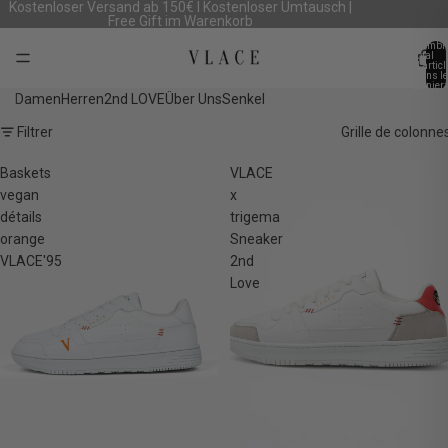
Kostenloser Versand ab 150€ I Kostenloser Umtausch |
Free Gift im Warenkorb
Nombr
total
d’artic
dans le
panier:
Damen
Herren
2nd LOVE
Über Uns
Senkel
Filtrer
Grille de colonne
Baskets
VLACE
vegan
x
détails
trigema
orange
Sneaker
VLACE'95
2nd
Love