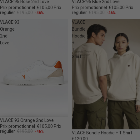
-46%
-46%
VLACE'95 Rose 2nd Love
VLACE'95 Blue 2nd Love
Prix promotionnel
€105,00
Prix
Prix promotionnel
€105,00
Prix
régulier
€195,00
régulier
€195,00
-46%
-46%
VLACE'93
VLACE
Orange
Bundle
2nd
Hoodie
Love
+
T-
Shirt
-46%
VLACE'93 Orange 2nd Love
Prix promotionnel
€105,00
Prix
régulier
€195,00
-46%
VLACE Bundle Hoodie + T-Shirt
€120,00