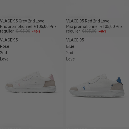
-46%
-46%
VLACE'95 Grey 2nd Love
VLACE'95 Red 2nd Love
Prix promotionnel
€105,00
Prix
Prix promotionnel
€105,00
Prix
régulier
€195,00
régulier
€195,00
-46%
-46%
VLACE'95
VLACE'95
Rose
Blue
2nd
2nd
Love
Love