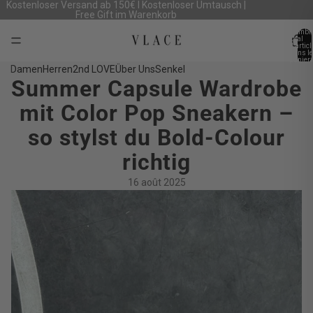
Kostenloser Versand ab 150€ I Kostenloser Umtausch |
Free Gift im Warenkorb
Nombr
total
d’artic
dans le
panier:
Damen
Herren
2nd LOVE
Über Uns
Senkel
Summer Capsule Wardrobe
mit Color Pop Sneakern –
so stylst du Bold-Colour
richtig
16 août 2025