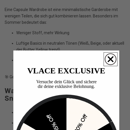
Eine Capsule Wardrobe ist eine minimalistische Garderobe mit
wenigen Teilen, die sich gut kombinieren lassen. Besonders im
Sommer bedeutet das:
Weniger Stoff, mehr Wirkung
Luftige Basics in neutralen Tönen (Weiß, Beige, oder aktuell
der Butter Yellow trend)
Und:
ein auffälliges Key-Piece
, das dem Look
Persönlichkeit gibt
VLACE EXCLUSIVE
🎯 Genau hier kommen deine Color Pop Sneaker ins Spiel!
Versuche dein Glück und sichere
dir deine exklusive Belohnung.​
Was macht einen „Color Pop
Sneaker“ aus?
Intensive Farbe wie Orange, Rose, Lila oder Rot
15% Off
10% Off
Unisex-Design – clean, aber mit Wow-Effekt