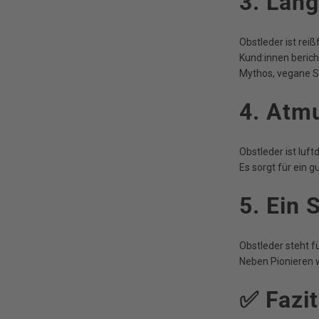
3. Lang
Obstleder ist rei
Kund:innen berich
Mythos, vegane St
4. Atm
Obstleder ist luft
Es sorgt für ein 
5. Ein 
Obstleder steht f
Neben Pionieren 
✅ Fazit