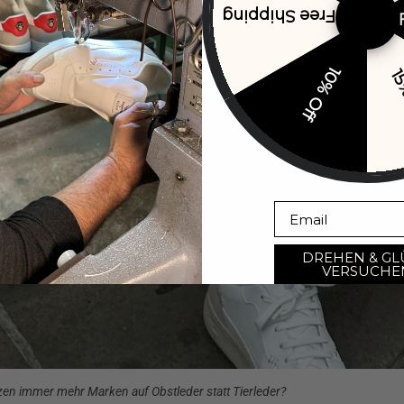
Free Shipping
10% Off
15
Email
DREHEN & GL
VERSUCHE
en immer mehr Marken auf Obstleder statt Tierleder?