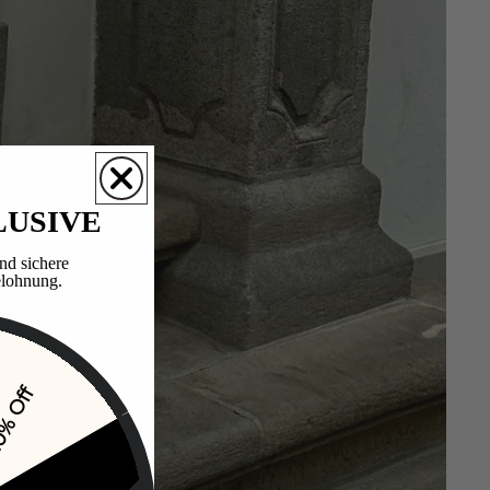
LUSIVE
nd sichere
lohnung.​
% Off