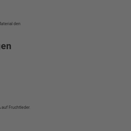
aterial den
gen
A
auf Fruchtleder.