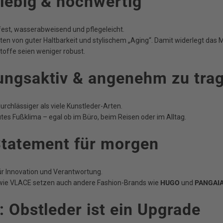
lebig & hochwertig
ßfest, wasserabweisend und pflegeleicht.
ten von guter Haltbarkeit und stylischem „Aging“. Damit widerlegt das M
offe seien weniger robust.
ungsaktiv & angenehm zu tra
durchlässiger als viele Kunstleder-Arten.
gutes Fußklima – egal ob im Büro, beim Reisen oder im Alltag.
Statement für morgen
ür Innovation und Verantwortung.
wie VLACE setzen auch andere Fashion-Brands wie
HUGO
und
PANGAI
: Obstleder ist ein Upgrade