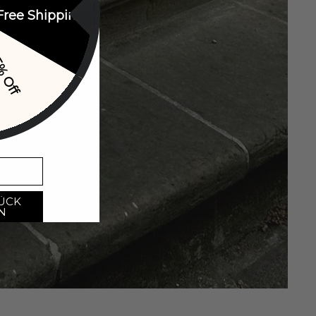
Free Shipping
% Off
ÜCK
N