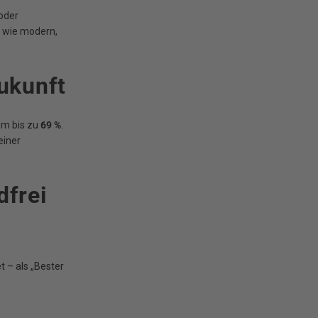
 oder
 wie modern,
Zukunft
um bis zu
69 %
.
einer
dfrei
 – als „Bester