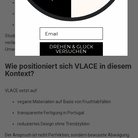
Qualität
Reparaturfähigkeit
zeitloses Design
Email
Studien zur Kreislaufwirtschaft im Modebereich zeigen, dass
verlängerte Produktlebensdauer einer der stärksten Hebel für
DREHEN & GLÜCK
Umweltentlastung ist (u. a. Ellen MacArthur Foundation).
VERSUCHEN
Wie positioniert sich VLACE in diesem
Kontext?
VLACE setzt auf:
vegane Materialien auf Basis von Fruchtabfällen
transparente Fertigung in Portugal
reduziertes Design ohne Trendzyklen
Der Anspruch ist nicht Perfektion, sondern bewusste Abwägung.