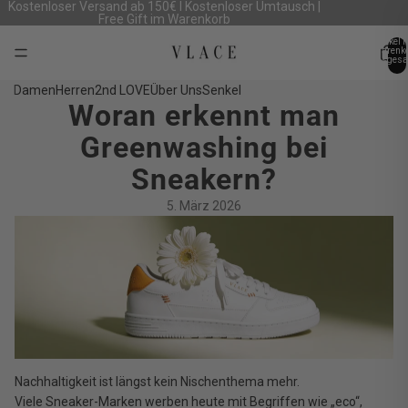
Kostenloser Versand ab 150€ I Kostenloser Umtausch |
Free Gift im Warenkorb
Artikel 
Warenk
insgesa
0
Damen
Herren
2nd LOVE
Über Uns
Senkel
Woran erkennt man
Greenwashing bei
Sneakern?
5. März 2026
Nachhaltigkeit ist längst kein Nischenthema mehr.
Viele Sneaker-Marken werben heute mit Begriffen wie „eco“,