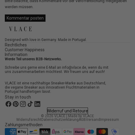
Bitte beachte, dass Kommentare vor der Veröffentlichung freigegeben
werden müssen.
Kommentar posten
Designed with love in Germany. Made in Portugal.
Rechtliches
Customer Happiness
Information
Werde Teil unseres B2B-Netzwerks.
Schreibe uns gerne eine E-Mail an info@vlace.de, wenn du mit
uns zusammenarbeiten möchtest. Wir freuen uns auf euch!
VLACE ist eine nachhaltige Sneaker-Marke aus Deutschland,
die vegane Sneaker aus innovativen Fruchtmaterialien in
Portugal handfertigen lässt.
Stay in touch
Widerruf und Retoure
© 2026
VLACE
|
Made by VLACE
Widerrufsrecht
Datenschutzerklärung
AGB
Versand
Impressum
Zahlungsmethoden