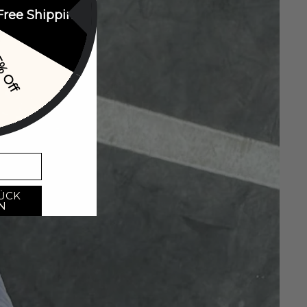
Free Shipping
% Off
ÜCK
N