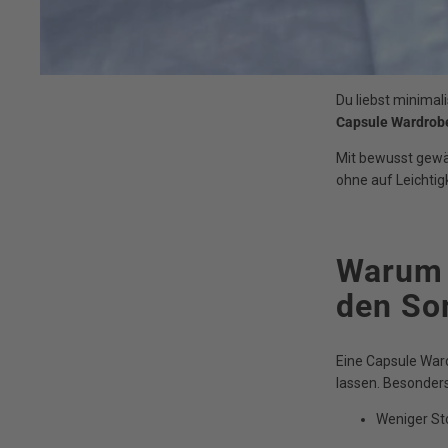
Du liebst minimal
Capsule Wardrobe
Mit bewusst gew
ohne auf Leichtig
Warum 
den So
Eine Capsule Ward
lassen. Besonder
Weniger St