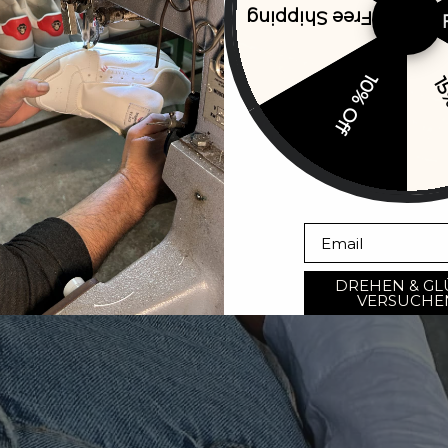
Free Shipping
10% Off
15
Email
DREHEN & GL
VERSUCHE