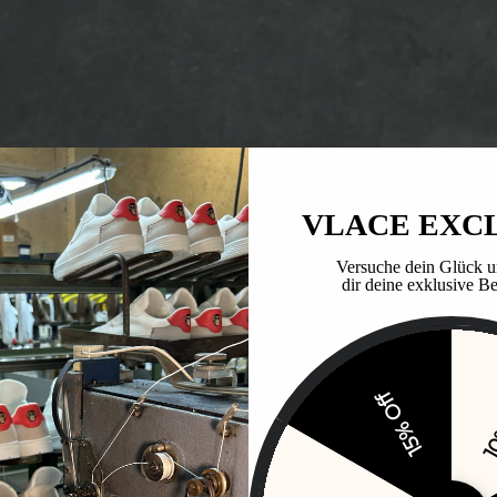
VLACE EXC
Versuche dein Glück u
dir deine exklusive Be
15% Off
10