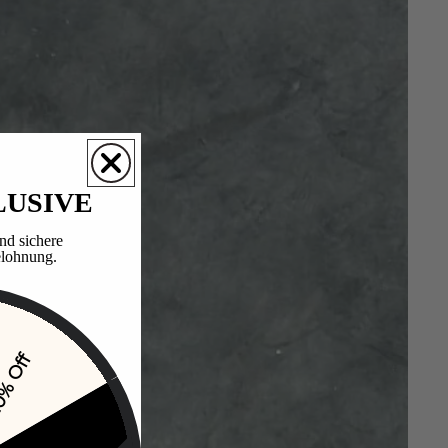
LUSIVE
nd sichere
lohnung.​
% Off