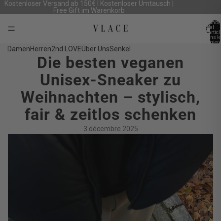
Kostenloser Versand ab 150€ I Kostenloser Umtausch |
Free Gift im Warenkorb
Nombr
total
d’artic
dans le
panier:
Damen
Herren
2nd LOVE
Über Uns
Senkel
Die besten veganen
Unisex-Sneaker zu
Weihnachten – stylisch,
fair & zeitlos schenken
3 décembre 2025