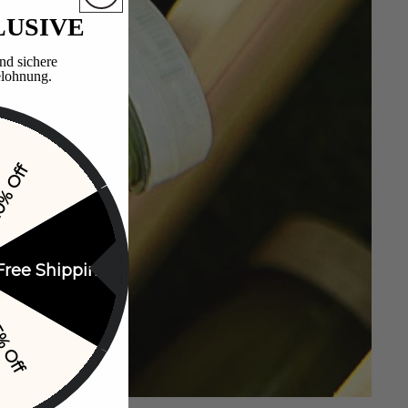
LUSIVE
nd sichere
lohnung.​
% Off
Free Shipping
% Off