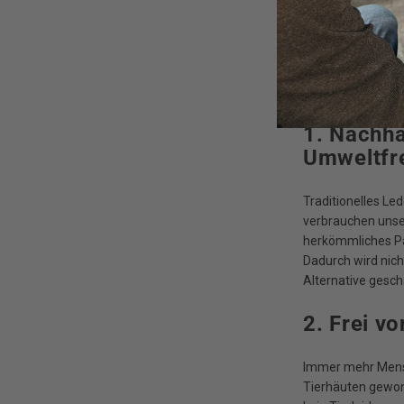
Die Modewelt verä
Während klassisch
immer mehr Marken
Material, das aus
hergestellt wird.
1. Nachha
Umweltfre
Traditionelles Le
verbrauchen unse
herkömmliches Pa
Dadurch wird nich
Alternative gesc
2. Frei v
Immer mehr Mensc
Tierhäuten gewonn