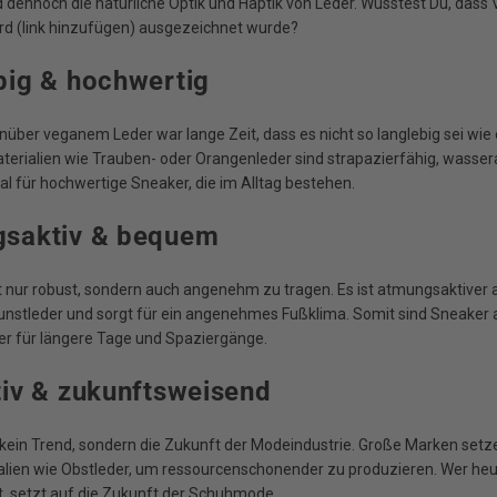
nd dennoch die natürliche Optik und Haptik von Leder. Wusstest Du, das
 (link hinzufügen) ausgezeichnet wurde?
big & hochwertig
enüber veganem Leder war lange Zeit, dass es nicht so langlebig sei wie
erialien wie Trauben- oder Orangenleder sind strapazierfähig, wasse
eal für hochwertige Sneaker, die im Alltag bestehen.
gsaktiv & bequem
ht nur robust, sondern auch angenehm zu tragen. Es ist atmungsaktiver 
nstleder und sorgt für ein angenehmes Fußklima. Somit sind Sneaker a
ter für längere Tage und Spaziergänge.
tiv & zukunftsweisend
t kein Trend, sondern die Zukunft der Modeindustrie. Große Marken setz
alien wie Obstleder, um ressourcenschonender zu produzieren. Wer heu
t, setzt auf die Zukunft der Schuhmode.