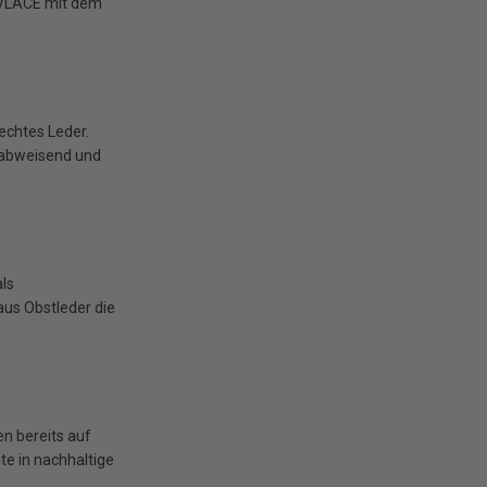
s VLACE mit dem
 echtes Leder.
rabweisend und
als
us Obstleder die
en bereits auf
te in nachhaltige