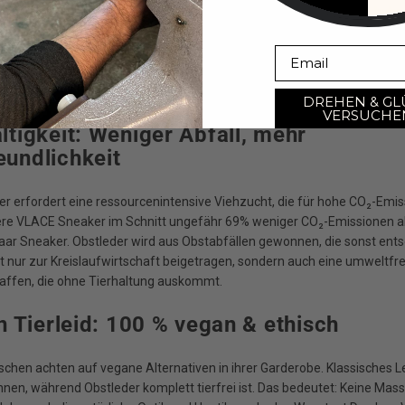
ndert sich – und damit auch die Materialien, aus denen unsere Schuhe
es Leder für viele Jahrzehnte der Standard für gute Qualität war, set
Email
 auf nachhaltige Alternativen. Eine davon ist Obstleder, ein innovati
 den Resten von Trauben, Orangen und Äpfeln sowie einigen weiteren F
 Aber warum ist Obstleder die Zukunft der Sneaker? Hier sind 5 Gründe im
DREHEN & GL
VERSUCHE
ltigkeit: Weniger Abfall, mehr
undlichkeit
der erfordert eine ressourcenintensive Viehzucht, die für hohe CO₂-Emis
re VLACE Sneaker im Schnitt ungefähr 69% weniger CO₂-Emissionen al
ar Sneaker. Obstleder wird aus Obstabfällen gewonnen, die sonst ents
t nur zur Kreislaufwirtschaft beigetragen, sondern auch eine umweltfr
haffen, die ohne Tierhaltung auskommt.
on Tierleid: 100 % vegan & ethisch
hen achten auf vegane Alternativen in ihrer Garderobe. Klassisches L
en, während Obstleder komplett tierfrei ist. Das bedeutet: Keine Mass