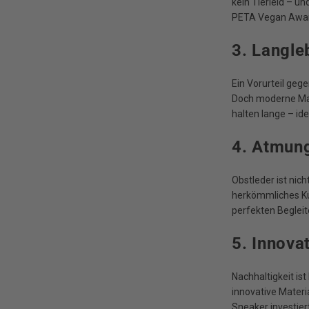
kein Tierleid – u
PETA Vegan Award
3. Langle
Ein Vorurteil geg
Doch moderne Mat
halten lange – id
4. Atmun
Obstleder ist nic
herkömmliches Ku
perfekten Beglei
5. Innova
Nachhaltigkeit is
innovative Materi
Sneaker investier