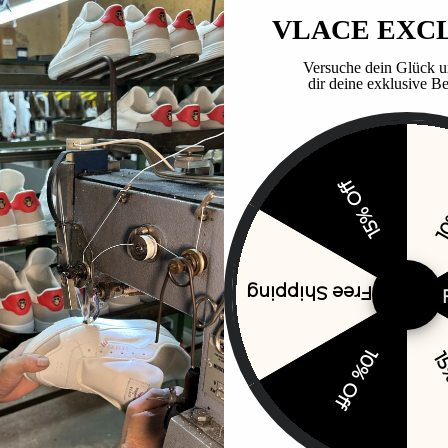
VLACE EXC
Versuche dein Glück u
dir deine exklusive Be
15% Off
10
Free Shipping
10% Off
15