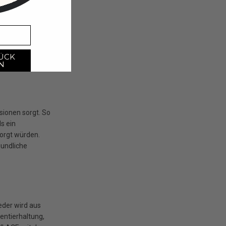
 bestehen.
zen inzwischen
ves veganes
rüchten
 Überblick!
ÜCK
N
sionen sorgt. So
s ein
orgt würden.
eundliche
eder wird aus
entierhaltung,