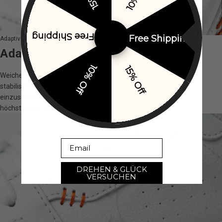
Free Shipping
Free Shipping
Adaptive Ankle Support
Adaptive Ankle Support
10% Off
15% Off
Weiche doppelt genähte Polsterung
stabilisiert den Knöchel, ohne
einzuschränken. Für sicheren Halt und
höchsten Komfort.
Email
DREHEN & GLÜCK
VERSUCHEN