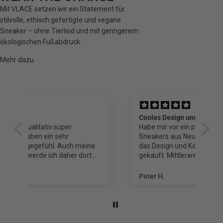
Mit VLACE setzen wir ein Statement für
stilvolle, ethisch gefertigte und vegane
Sneaker – ohne Tierleid und mit geringerem
ökologischen Fußabdruck.
Mehr dazu
Cooles Design und tolles Konzept
VL
Habe mir vor ein paar Wochen VLACE
Sneakers aus Neugier und auch, weil mir
e
das Design und Konzept gefallen hat,
gekauft. Mittlerweile bin ich so überzeugt,
dass ich gerade das nächste Paar bestellt
t
habe.
Peter H.
Si