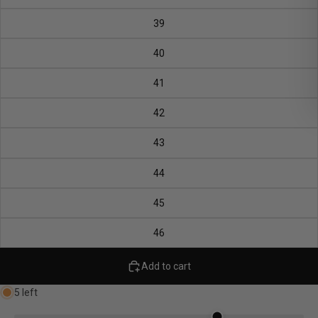
39
40
41
42
43
44
45
46
Add to cart
5 left