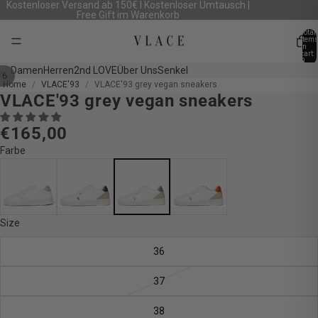
Kostenloser Versand ab 150€ I Kostenloser Umtausch |
Free Gift im Warenkorb
Total
item
in
cart:
0
Damen
Herren
2nd LOVE
Über Uns
Senkel
/
6
Home
VLACE'93
VLACE'93 grey vegan sneakers
VLACE'93 grey vegan sneakers
Open
Open
Open
Open
Open
Open
image
image
image
image
image
image
€165,00
in
in
in
in
in
in
full
full
full
full
full
full
Farbe
screen
screen
screen
screen
screen
screen
Size
36
37
38