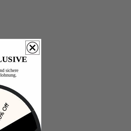
LUSIVE
nd sichere
lohnung.​
% Off