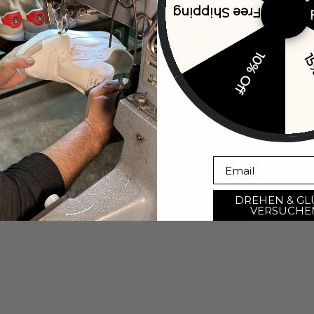
Free Shipping
10% Off
15
Open image in full screen
Email
DREHEN & GL
VERSUCHE