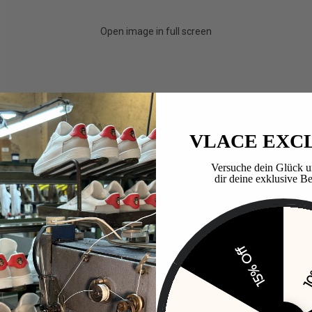
Open image in full screen
VLACE EXC
Versuche dein Glück u
dir deine exklusive Be
15% Off
10