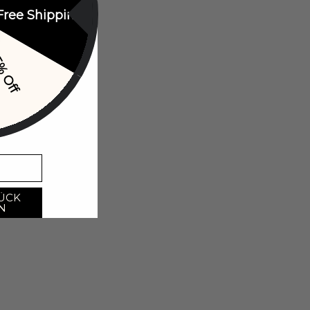
Free Shipping
% Off
ÜCK
N