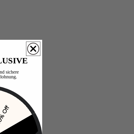
LUSIVE
nd sichere
lohnung.​
% Off