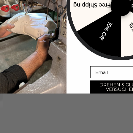
Free Shipping
10% Off
15
Open image in full screen
Email
DREHEN & GL
VERSUCHE