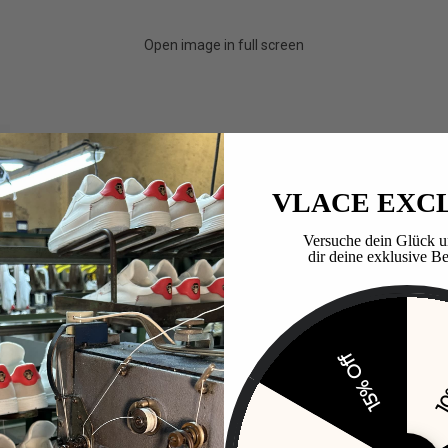
Open image in full screen
VLACE EXC
Versuche dein Glück u
dir deine exklusive Be
15% Off
10