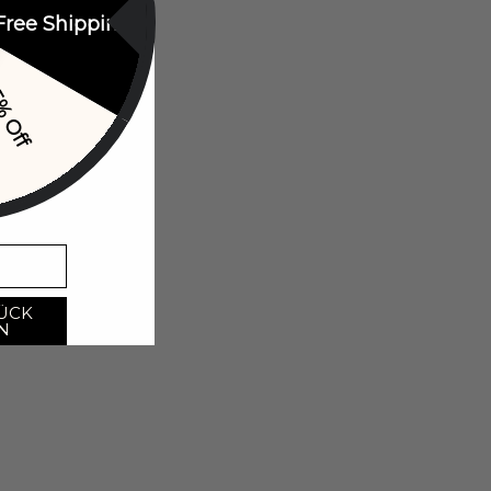
Free Shipping
% Off
ÜCK
N