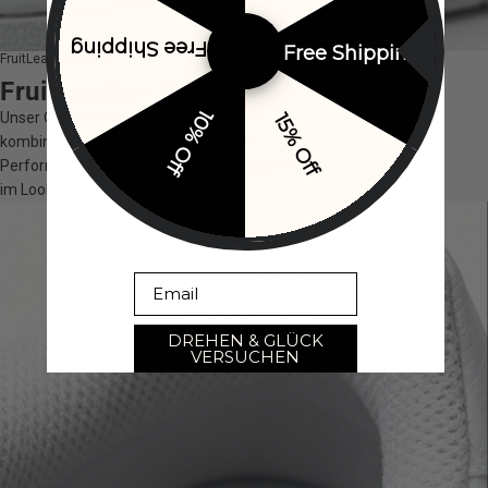
Free Shipping
Free Shipping
FruitLeather Blend
FruitLeather Blend
10% Off
15% Off
Unser Obermaterial auf Obstbasis
kombiniert Natürlichkeit mit Premium-
Performance. Robust, weich und einzigartig
im Look & Feel.
Email
DREHEN & GLÜCK
VERSUCHEN