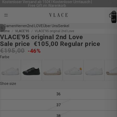
Kostenloser Versand ab 150€ I Kostenloser Umtausch |
Free Gift im Warenkorb
Total
item
in
cart:
0
Damen
Herren
2nd LOVE
Über Uns
Senkel
/
5
Home
VLACE'95
VLACE'95 original 2nd Love
VLACE'95 original 2nd Love
Open
Open
Open
Open
Open
image
image
image
image
image
Sale price
€105,00
Regular price
in
in
in
in
in
€195,00
-46%
full
full
full
full
full
Farbe
screen
screen
screen
screen
screen
Shoe size
36
37
38