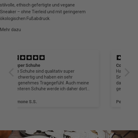
stilvolle, ethisch gefertigte und vegane
Sneaker – ohne Tierleid und mit geringerem
ökologischen Fußabdruck.
Mehr dazu
Cooles Design und tolles Konzept
VL
Habe mir vor ein paar Wochen VLACE
Sneakers aus Neugier und auch, weil mir
e
das Design und Konzept gefallen hat,
gekauft. Mittlerweile bin ich so überzeugt,
dass ich gerade das nächste Paar bestellt
t
habe.
Peter H.
Si