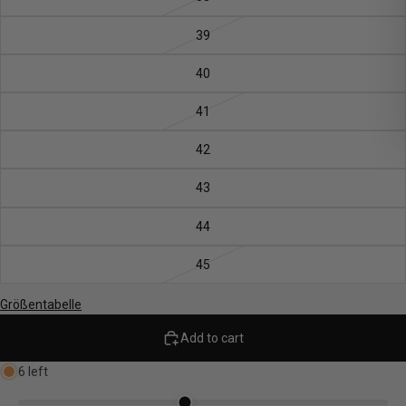
39
40
41
42
43
44
45
Größentabelle
Add to cart
6 left