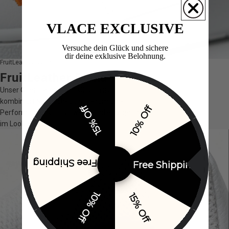
VLACE EXCLUSIVE
Versuche dein Glück und sichere
dir deine exklusive Belohnung.​
FruitLeather Blend
FruitLeather Blend
Unser Obermaterial auf Obstbasis
kombiniert Natürlichkeit mit Premium-
15% Off
10% Off
Performance. Robust, weich und einzigartig
im Look & Feel.
Free Shipping
Free Shipping
10% Off
15% Off