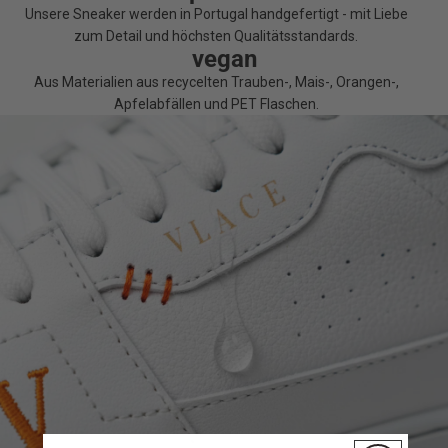
Unsere Sneaker werden in Portugal handgefertigt - mit Liebe
zum Detail und höchsten Qualitätsstandards.
vegan
Aus Materialien aus recycelten Trauben-, Mais-, Orangen-,
Apfelabfällen und PET Flaschen.