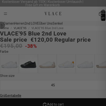
Kostenloser Versand ab 150€ I Kostenloser Umtausch |
Free Gift im Warenkorb
Total
item
in
cart:
0
Damen
Herren
2nd LOVE
Über Uns
Senkel
/
5
Home
VLACE'95
VLACE'95 Blue 2nd Love
VLACE'95 Blue 2nd Love
Open
Open
Open
Open
Open
image
image
image
image
image
Sale price
€120,00
Regular price
in
in
in
in
in
€195,00
-38%
full
full
full
full
full
Farbe
screen
screen
screen
screen
screen
Shoe size
45
Größentabelle
Add to cart