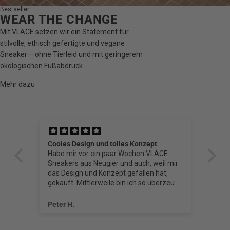
Bestseller
WEAR THE CHANGE
Mit VLACE setzen wir ein Statement für
stilvolle, ethisch gefertigte und vegane
Sneaker – ohne Tierleid und mit geringerem
ökologischen Fußabdruck.
Mehr dazu
Cooles Design und tolles Konzept
VL
Habe mir vor ein paar Wochen VLACE
Sneakers aus Neugier und auch, weil mir
e
das Design und Konzept gefallen hat,
gekauft. Mittlerweile bin ich so überzeugt,
dass ich gerade das nächste Paar bestellt
t
habe.
Peter H.
Si