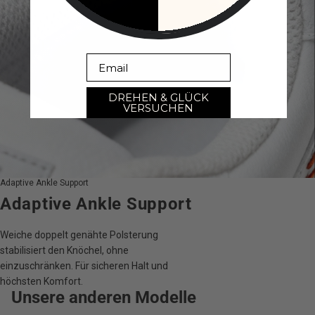
Email
DREHEN & GLÜCK
VERSUCHEN
Adaptive Ankle Support
Adaptive Ankle Support
Weiche doppelt genähte Polsterung
stabilisiert den Knöchel, ohne
einzuschränken. Für sicheren Halt und
höchsten Komfort.
Unsere anderen Modelle