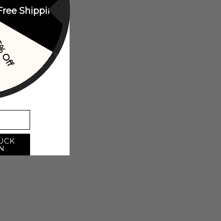
Free Shipping
% Off
ÜCK
N