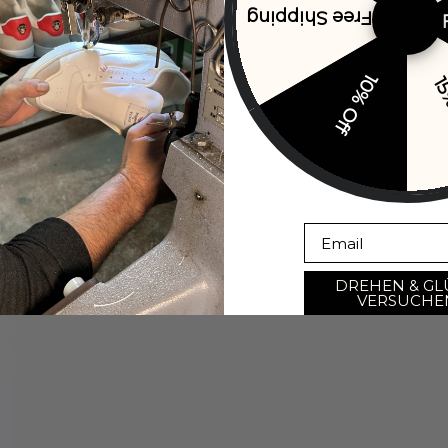
Free Shipping
10% Off
15
Open image in full screen
Email
DREHEN & GL
VERSUCHE