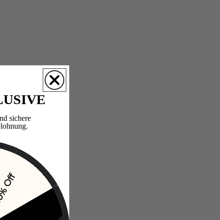
LUSIVE
nd sichere
lohnung.​
% Off