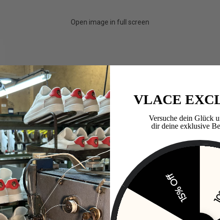
Open image in full screen
VLACE EXC
Versuche dein Glück u
dir deine exklusive Be
15% Off
10