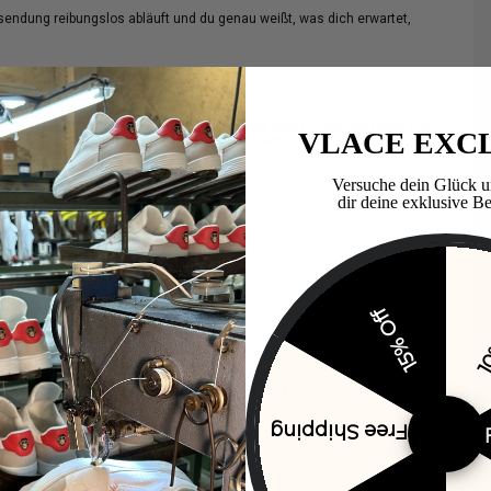
endung reibungslos abläuft und du genau weißt, was dich erwartet,
er zurückzugeben. Wichtig: Die Rücksendung muss innerhalb dieser Frist
VLACE EXC
 zwischen Rückerstattung, Umtausch oder Store Credit wählen.
Versuche dein Glück u
dir deine exklusive Be
te erfüllt sein:
worden sein.
15% Off
10
en Originalverpackung möglich.
erden – bitte nutze einen Umkarton. Wird der Originalkarton als
 € an.
Free Shipping
und Rückgabe ausgeschlossen.