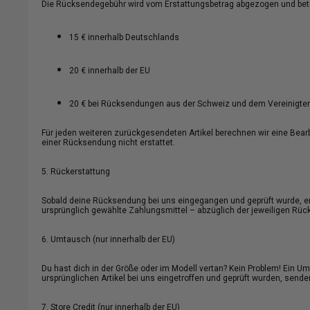
Die Rücksendegebühr wird vom Erstattungsbetrag abgezogen und bet
15 € innerhalb Deutschlands
20 € innerhalb der EU
20 € bei Rücksendungen aus der Schweiz und dem Vereinigten
Für jeden weiteren zurückgesendeten Artikel berechnen wir eine Bea
einer Rücksendung nicht erstattet.
5. Rückerstattung
Sobald deine Rücksendung bei uns eingegangen und geprüft wurde, ers
ursprünglich gewählte Zahlungsmittel – abzüglich der jeweiligen Rü
6. Umtausch (nur innerhalb der EU)
Du hast dich in der Größe oder im Modell vertan? Kein Problem! Ein U
ursprünglichen Artikel bei uns eingetroffen und geprüft wurden, senden
7. Store Credit (nur innerhalb der EU)