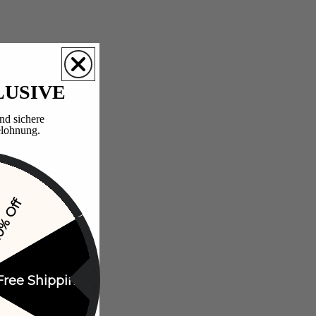
LUSIVE
nd sichere
lohnung.​
% Off
Free Shipping