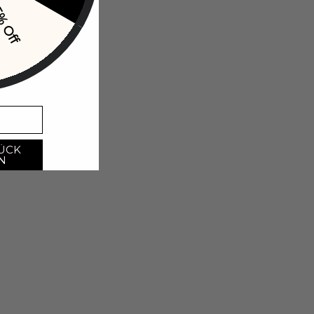
% Off
ÜCK
N