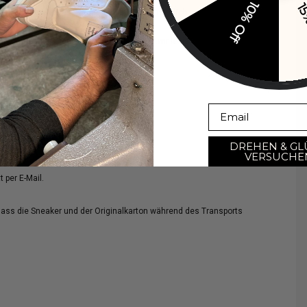
10% Off
15
 ausgeschlossen; ein Umtausch ist jedoch möglich.
ristgerecht angemeldet wurden, können wir leider nicht akzeptieren.
age-Frist über unser Retourenportal an:
Email
DREHEN & GL
oder Store Credit.
VERSUCHE
 per E-Mail.
dass die Sneaker und der Originalkarton während des Transports