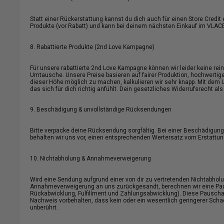
Statt einer Rückerstattung kannst du dich auch für einen Store Cred
Produkte (vor Rabatt) und kann bei deinem nächsten Einkauf im VLAC
8. Rabattierte Produkte (2nd Love Kampagne)
Für unsere rabattierte 2nd Love Kampagne können wir leider keine re
Umtausche. Unsere Preise basieren auf fairer Produktion, hochwertige
dieser Höhe möglich zu machen, kalkulieren wir sehr knapp. Mit dem U
das sich für dich richtig anfühlt. Dein gesetzliches Widerrufsrecht als
9. Beschädigung & unvollständige Rücksendungen
Bitte verpacke deine Rücksendung sorgfältig. Bei einer Beschädigu
behalten wir uns vor, einen entsprechenden Wertersatz vom Erstattu
10. Nichtabholung & Annahmeverweigerung
Wird eine Sendung aufgrund einer von dir zu vertretenden Nichtabholung
Annahmeverweigerung an uns zurückgesandt, berechnen wir eine Paus
Rückabwicklung, Fulfillment und Zahlungsabwicklung). Diese Pauschale
Nachweis vorbehalten, dass kein oder ein wesentlich geringerer Schad
unberührt.