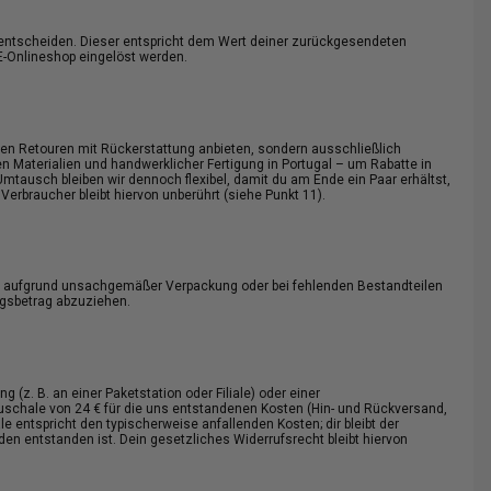
it entscheiden. Dieser entspricht dem Wert deiner zurückgesendeten
E-Onlineshop eingelöst werden.
inen Retouren mit Rückerstattung anbieten, sondern ausschließlich
n Materialien und handwerklicher Fertigung in Portugal – um Rabatte in
mtausch bleiben wir dennoch flexibel, damit du am Ende ein Paar erhältst,
 Verbraucher bleibt hiervon unberührt (siehe Punkt 11).
ng aufgrund unsachgemäßer Verpackung oder bei fehlenden Bestandteilen
ngsbetrag abzuziehen.
 (z. B. an einer Paketstation oder Filiale) oder einer
chale von 24 € für die uns entstandenen Kosten (Hin- und Rückversand,
 entspricht den typischerweise anfallenden Kosten; dir bleibt der
en entstanden ist. Dein gesetzliches Widerrufsrecht bleibt hiervon