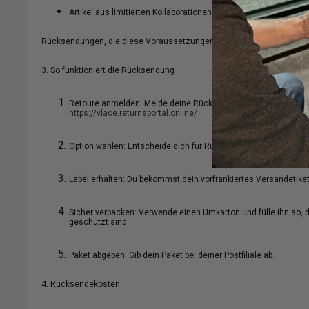
Artikel aus limitierten Kollaborationen sind von der Rückgabe
Rücksendungen, die diese Voraussetzungen nicht erfüllen oder nicht f
3. So funktioniert die Rücksendung
Retoure anmelden: Melde deine Rücksendung innerhalb der 14-T
https://vlace.returnsportal.online/
Option wählen: Entscheide dich für Rückerstattung, Umtausch 
Label erhalten: Du bekommst dein vorfrankiertes Versandetikett
Sicher verpacken: Verwende einen Umkarton und fülle ihn so, 
geschützt sind.
Paket abgeben: Gib dein Paket bei deiner Postfiliale ab.
4. Rücksendekosten