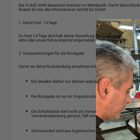
Bei VLACE steht bewusster Konsum im Mittelpunkt. Damit deine Rücks
findest du hier alle Informationen Schritt für Schritt.
1. Deine Frist: 14 Tage
Du hast 14 Tage ab Erhalt deiner Bestellung Zeit, deine VLACE-Sneak
aktiv über unser Retourenportal angemeldet werden. Du kannst dabei
2. Voraussetzungen für die Rückgabe
Damit wir deine Rücksendung annehmen können, müssen folgende Punk
Die Sneaker dürfen nur drinnen anprobiert und nicht getragen 
Die Rückgabe ist nur im Originalzustand und in der unversehrt
Der Schuhkarton darf nicht als Versandverpackung verwendet w
Versandverpackung genutzt, fällt eine Repacking-Gebühr von 5
Schnürsenkel sind aus hygienischen Gründen von Umtausch 