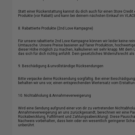
Statt einer Rückerstattung kannst du dich auch für einen Store Cred
Produkte (vor Rabatt) und kann bei deinem nächsten Einkauf im VLAC
8. Rabattierte Produkte (2nd Love Kampagne)
Für unsere rabattierte 2nd Love Kampagne können wir leider keine re
Umtausche. Unsere Preise basieren auf fairer Produktion, hochwertige
dieser Höhe möglich zu machen, kalkulieren wir sehr knapp. Mit dem U
das sich für dich richtig anfühlt. Dein gesetzliches Widerrufsrecht als
9. Beschädigung & unvollständige Rücksendungen
Bitte verpacke deine Rücksendung sorgfältig. Bei einer Beschädigu
behalten wir uns vor, einen entsprechenden Wertersatz vom Erstattu
10. Nichtabholung & Annahmeverweigerung
Wird eine Sendung aufgrund einer von dir zu vertretenden Nichtabholung
Annahmeverweigerung an uns zurückgesandt, berechnen wir eine Paus
Rückabwicklung, Fulfillment und Zahlungsabwicklung). Diese Pauschale
Nachweis vorbehalten, dass kein oder ein wesentlich geringerer Schad
unberührt.