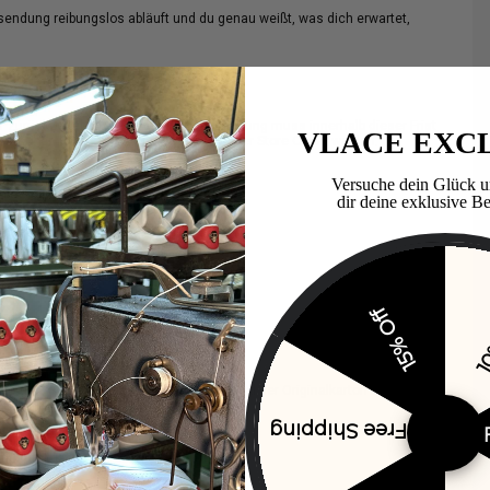
endung reibungslos abläuft und du genau weißt, was dich erwartet,
er zurückzugeben. Wichtig: Die Rücksendung muss innerhalb dieser Frist
VLACE EXC
 zwischen Rückerstattung, Umtausch oder Store Credit wählen.
Versuche dein Glück u
dir deine exklusive Be
te erfüllt sein:
worden sein.
15% Off
10
en Originalverpackung möglich.
erden – bitte nutze einen Umkarton. Wird der Originalkarton als
 € an.
Free Shipping
und Rückgabe ausgeschlossen.