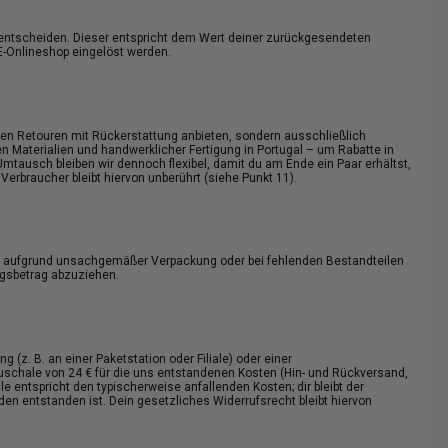
it entscheiden. Dieser entspricht dem Wert deiner zurückgesendeten
E-Onlineshop eingelöst werden.
inen Retouren mit Rückerstattung anbieten, sondern ausschließlich
n Materialien und handwerklicher Fertigung in Portugal – um Rabatte in
mtausch bleiben wir dennoch flexibel, damit du am Ende ein Paar erhältst,
 Verbraucher bleibt hiervon unberührt (siehe Punkt 11).
ng aufgrund unsachgemäßer Verpackung oder bei fehlenden Bestandteilen
ngsbetrag abzuziehen.
 (z. B. an einer Paketstation oder Filiale) oder einer
chale von 24 € für die uns entstandenen Kosten (Hin- und Rückversand,
 entspricht den typischerweise anfallenden Kosten; dir bleibt der
en entstanden ist. Dein gesetzliches Widerrufsrecht bleibt hiervon