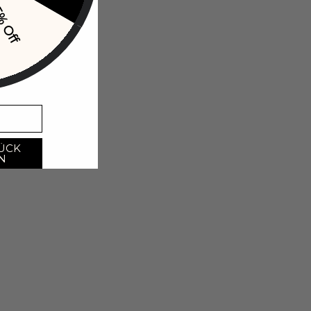
% Off
ÜCK
N