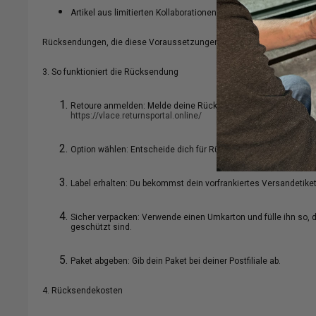
Artikel aus limitierten Kollaborationen sind von der Rückgabe
Rücksendungen, die diese Voraussetzungen nicht erfüllen oder nicht f
3. So funktioniert die Rücksendung
Retoure anmelden: Melde deine Rücksendung innerhalb der 14-T
https://vlace.returnsportal.online/
Option wählen: Entscheide dich für Rückerstattung, Umtausch 
Label erhalten: Du bekommst dein vorfrankiertes Versandetikett
Sicher verpacken: Verwende einen Umkarton und fülle ihn so, 
geschützt sind.
Paket abgeben: Gib dein Paket bei deiner Postfiliale ab.
4. Rücksendekosten