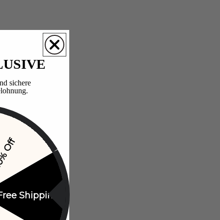
LUSIVE
nd sichere
lohnung.​
% Off
Free Shipping