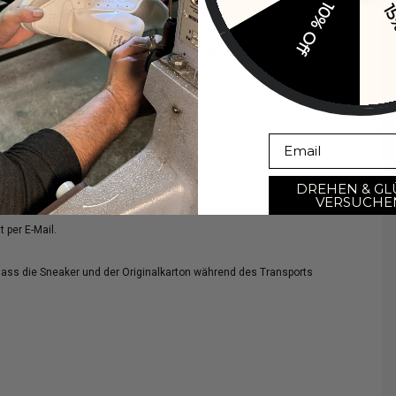
10% Off
15
 ausgeschlossen; ein Umtausch ist jedoch möglich.
ristgerecht angemeldet wurden, können wir leider nicht akzeptieren.
age-Frist über unser Retourenportal an:
Email
DREHEN & GL
oder Store Credit.
VERSUCHE
 per E-Mail.
dass die Sneaker und der Originalkarton während des Transports