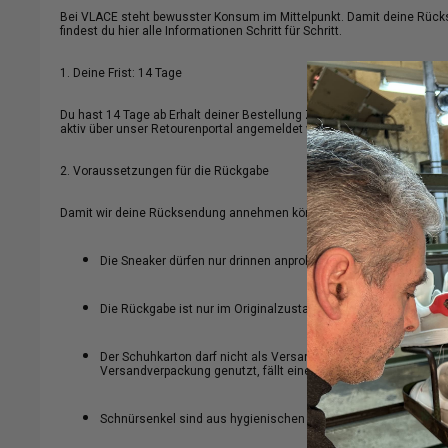
Bei VLACE steht bewusster Konsum im Mittelpunkt. Damit deine Rücks
findest du hier alle Informationen Schritt für Schritt.
1. Deine Frist: 14 Tage
Du hast 14 Tage ab Erhalt deiner Bestellung Zeit, deine VLACE-Sneak
aktiv über unser Retourenportal angemeldet werden. Du kannst dabei
2. Voraussetzungen für die Rückgabe
Damit wir deine Rücksendung annehmen können, müssen folgende Punk
Die Sneaker dürfen nur drinnen anprobiert und nicht getragen 
Die Rückgabe ist nur im Originalzustand und in der unversehrt
Der Schuhkarton darf nicht als Versandverpackung verwendet w
Versandverpackung genutzt, fällt eine Repacking-Gebühr von 5
Schnürsenkel sind aus hygienischen Gründen von Umtausch 