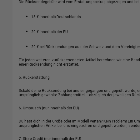
Die Rücksendegebühr wird vom Erstattungsbetrag abgezogen und bet
15 € innerhalb Deutschlands
20 € innerhalb der EU
20 € bei Rücksendungen aus der Schweiz und dem Vereinigten
Für jeden weiteren zurückgesendeten Artikel berechnen wir eine Bea
einer Rücksendung nicht erstattet.
5. Rückerstattung
Sobald deine Rücksendung bei uns eingegangen und geprüft wurde, ers
ursprünglich gewählte Zahlungsmittel – abzüglich der jeweiligen Rü
6. Umtausch (nur innerhalb der EU)
Du hast dich in der Größe oder im Modell vertan? Kein Problem! Ein U
ursprünglichen Artikel bei uns eingetroffen und geprüft wurden, senden
7. Store Credit (nur innerhalb der EU)