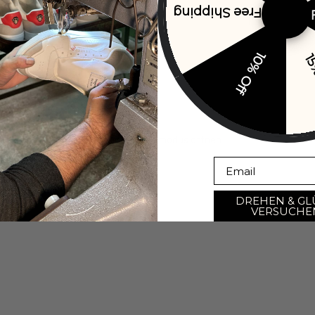
Free Shipping
10% Off
15
Bild im Vollbildmodus öffnen
Email
DREHEN & GL
VERSUCHE