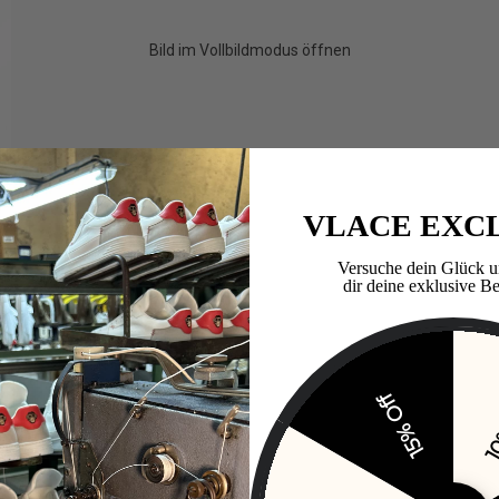
Bild im Vollbildmodus öffnen
VLACE EXC
Versuche dein Glück u
dir deine exklusive Be
15% Off
10