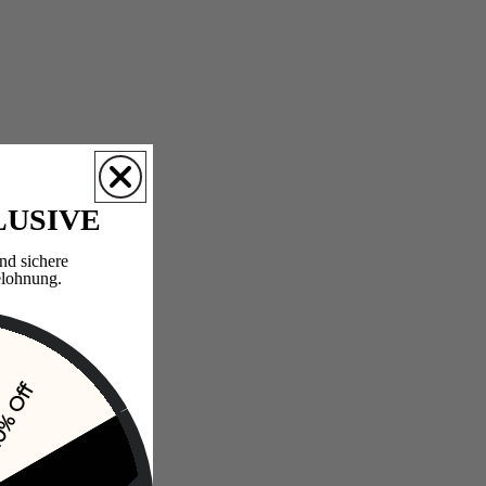
LUSIVE
nd sichere
lohnung.​
% Off