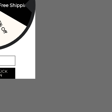
Free Shipping
% Off
ÜCK
N